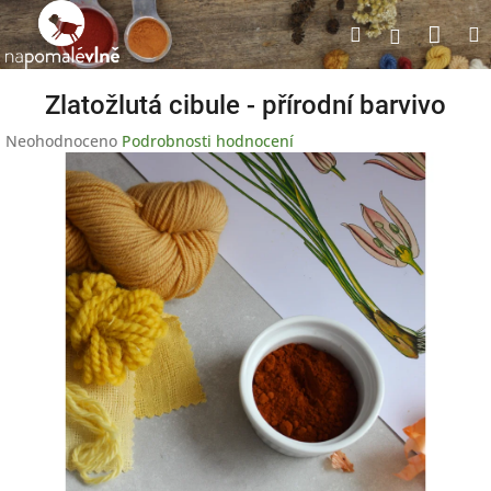
Přejít
Nák
Hledat
na
Přihlášen
obsah
koší
Zlatožlutá cibule - přírodní barvivo
Průměrné
Neohodnoceno
Podrobnosti hodnocení
hodnocení
produktu
je
0,0
z
5
hvězdiček.