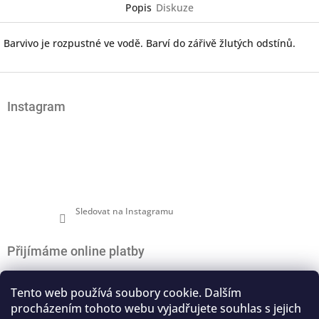
Popis
Diskuze
Barvivo je rozpustné ve vodě. Barví do zářivě žlutých odstínů.
Z
á
Instagram
p
a
t
í
Sledovat na Instagramu
Přijímáme online platby
Tento web používá soubory cookie. Dalším
procházením tohoto webu vyjadřujete souhlas s jejich