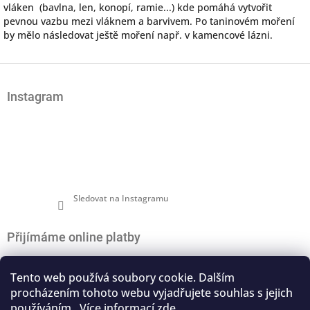
vláken (bavlna, len, konopí, ramie...) kde pomáhá vytvořit
pevnou vazbu mezi vláknem a barvivem. Po taninovém moření
by mělo následovat ještě moření např. v kamencové lázni.
Z
á
Instagram
p
a
t
í
Sledovat na Instagramu
Přijímáme online platby
Tento web používá soubory cookie. Dalším
procházením tohoto webu vyjadřujete souhlas s jejich
používáním.. Více informací
zde
.