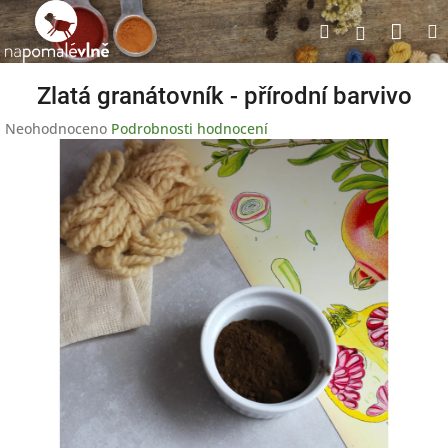
Přejít
Nák
Hledat
na
Přihlášen
obsah
koší
Zlatá granátovník - přírodní barvivo
Průměrné
Neohodnoceno
Podrobnosti hodnocení
hodnocení
produktu
je
0,0
z
5
hvězdiček.