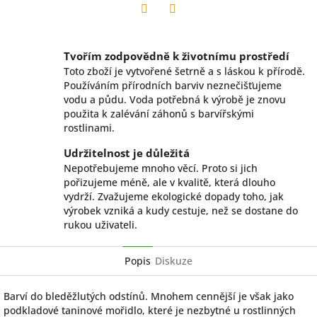
Facebook
Twitter
Tvořím zodpovědně k životnímu prostředí
Toto zboží je vytvořené šetrně a s láskou k přírodě.
Používáním přírodních barviv neznečišťujeme
vodu a půdu. Voda potřebná k výrobě je znovu
použita k zalévání záhonů s barvířskými
rostlinami.
Udržitelnost je důležitá
Nepotřebujeme mnoho věcí. Proto si jich
pořizujeme méně, ale v kvalitě, která dlouho
vydrží. Zvažujeme ekologické dopady toho, jak
výrobek vzniká a kudy cestuje, než se dostane do
rukou uživateli.
Popis
Diskuze
Barví do bleděžlutých odstínů. Mnohem cennější je však jako
podkladové taninové mořidlo, které je nezbytné u rostlinných