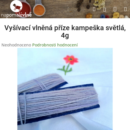
Přejít
Nák
Hledat
na
Přihlášen
obsah
koší
Vyšívací vlněná příze kampeška světlá,
4g
Průměrné
Neohodnoceno
Podrobnosti hodnocení
hodnocení
produktu
je
0,0
z
5
hvězdiček.