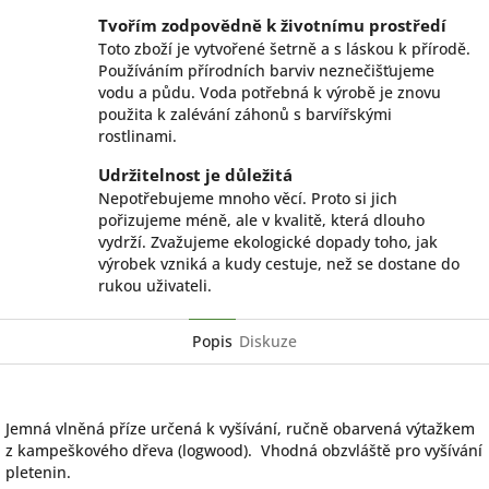
Tvořím zodpovědně k životnímu prostředí
Toto zboží je vytvořené šetrně a s láskou k přírodě.
Používáním přírodních barviv neznečišťujeme
vodu a půdu. Voda potřebná k výrobě je znovu
použita k zalévání záhonů s barvířskými
rostlinami.
Udržitelnost je důležitá
Nepotřebujeme mnoho věcí. Proto si jich
pořizujeme méně, ale v kvalitě, která dlouho
vydrží. Zvažujeme ekologické dopady toho, jak
výrobek vzniká a kudy cestuje, než se dostane do
rukou uživateli.
Popis
Diskuze
Jemná vlněná příze určená k vyšívání, ručně obarvená výtažkem
z kampeškového dřeva (logwood). Vhodná obzvláště pro vyšívání
pletenin.