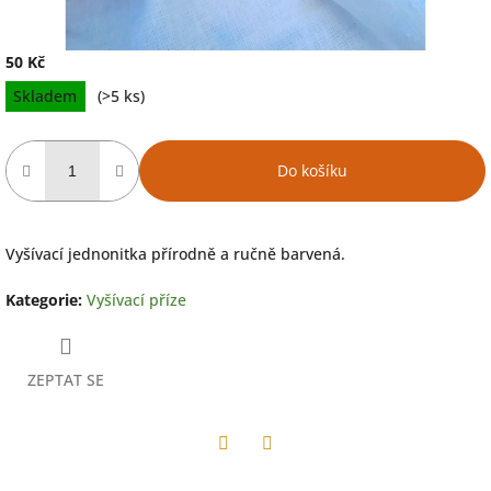
50 Kč
Měrná
Skladem
(>5 ks)
cena:
Do košíku
Vyšívací jednonitka přírodně a ručně barvená.
Kategorie
:
Vyšívací příze
ZEPTAT SE
Facebook
Twitter