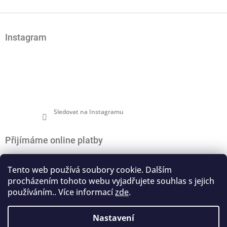
Z
á
Instagram
p
a
t
í
Sledovat na Instagramu
Přijímáme online platby
Tento web používá soubory cookie. Dalším
procházením tohoto webu vyjadřujete souhlas s jejich
používáním.. Více informací
zde
.
Nákupní košík
0
ks /
0 Kč
Nastavení