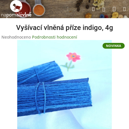
Přejít
Nák
Hledat
na
Přihlášen
obsah
koší
Vyšívací vlněná příze indigo, 4g
Průměrné
Neohodnoceno
Podrobnosti hodnocení
hodnocení
NOVINKA
produktu
je
0,0
z
5
hvězdiček.