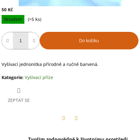
50 Kč
Měrná
Skladem
(>5 ks)
cena:
Do košíku
Vyšívací jednonitka přírodně a ručně barvená.
Kategorie
:
Vyšívací příze
ZEPTAT SE
Facebook
Twitter
Tvořím zodpovědně k životnímu prostředí