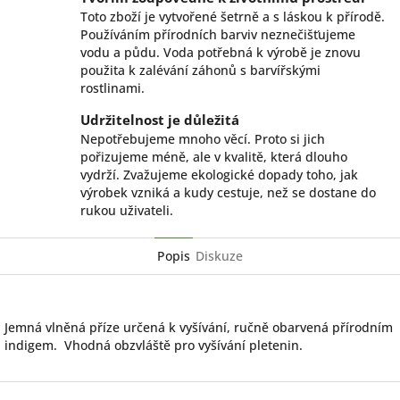
Toto zboží je vytvořené šetrně a s láskou k přírodě.
Používáním přírodních barviv neznečišťujeme
vodu a půdu. Voda potřebná k výrobě je znovu
použita k zalévání záhonů s barvířskými
rostlinami.
Udržitelnost je důležitá
Nepotřebujeme mnoho věcí. Proto si jich
pořizujeme méně, ale v kvalitě, která dlouho
vydrží. Zvažujeme ekologické dopady toho, jak
výrobek vzniká a kudy cestuje, než se dostane do
rukou uživateli.
Popis
Diskuze
Jemná vlněná příze určená k vyšívání, ručně obarvená přírodním
indigem. Vhodná obzvláště pro vyšívání pletenin.
Z