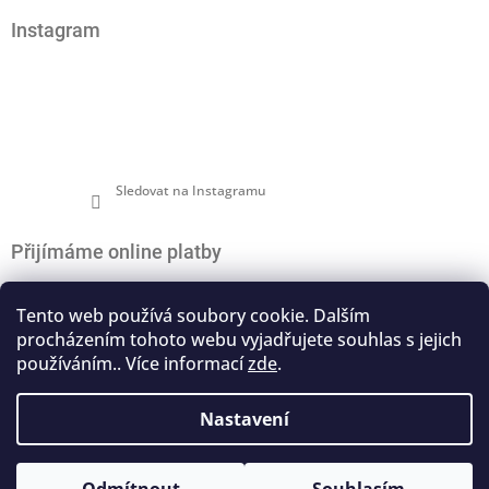
á
Instagram
p
a
t
í
Sledovat na Instagramu
Přijímáme online platby
Tento web používá soubory cookie. Dalším
procházením tohoto webu vyjadřujete souhlas s jejich
používáním.. Více informací
zde
.
Nákupní košík
0
ks /
0 Kč
Nastavení
Copyright 2026
Na pomalé vlně
. Všechna práva
Vytvořil Shoptet