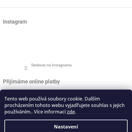
Z
á
Instagram
p
a
t
í
Sledovat na Instagramu
Přijímáme online platby
Tento web používá soubory cookie. Dalším
procházením tohoto webu vyjadřujete souhlas s jejich
používáním.. Více informací
zde
.
Nákupní košík
0
ks /
0 Kč
Nastavení