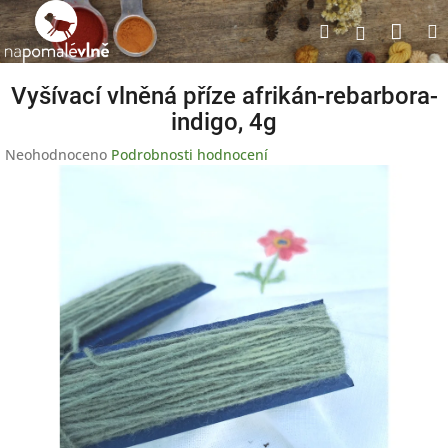
Přejít
Nák
Hledat
na
Přihlášen
obsah
koší
Vyšívací vlněná příze afrikán-rebarbora-
indigo, 4g
Průměrné
Neohodnoceno
Podrobnosti hodnocení
hodnocení
produktu
je
0,0
z
5
hvězdiček.