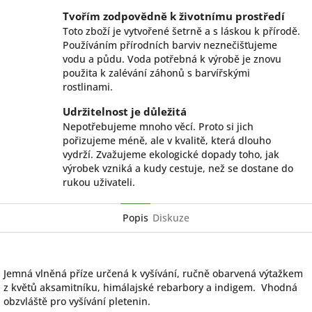
Tvořím zodpovědně k životnímu prostředí
Toto zboží je vytvořené šetrně a s láskou k přírodě.
Používáním přírodních barviv neznečišťujeme
vodu a půdu. Voda potřebná k výrobě je znovu
použita k zalévání záhonů s barvířskými
rostlinami.
Udržitelnost je důležitá
Nepotřebujeme mnoho věcí. Proto si jich
pořizujeme méně, ale v kvalitě, která dlouho
vydrží. Zvažujeme ekologické dopady toho, jak
výrobek vzniká a kudy cestuje, než se dostane do
rukou uživateli.
Popis
Diskuze
Jemná vlněná příze určená k vyšívání, ručně obarvená výtažkem
z květů aksamitníku, himálajské rebarbory a indigem. Vhodná
obzvláště pro vyšívání pletenin.