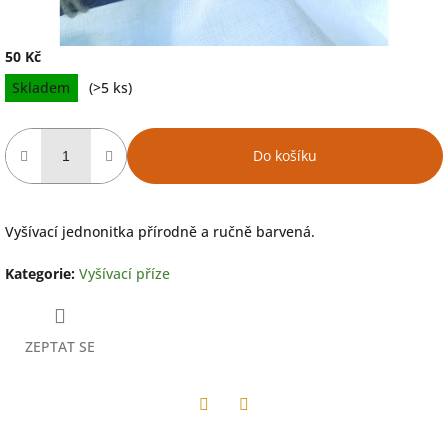
50 Kč
Měrná
Skladem
(>5 ks)
cena:
Do košíku
Vyšívací jednonitka přírodně a ručně barvená.
Kategorie
:
Vyšívací příze
ZEPTAT SE
Facebook
Twitter