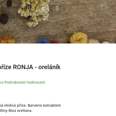
Nákupní
Hledat
Přihlášení
košík
příze RONJA - oreláník
no
Podrobnosti hodnocení
á vlněná příze. Barveno extraktem
liny Bixa orellana.