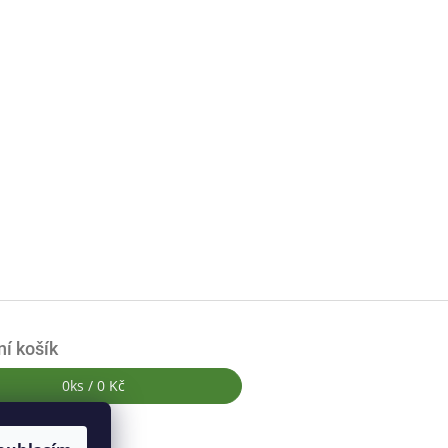
í košík
0
ks /
0 Kč