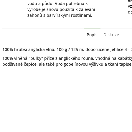
ek
vodu a půdu. Voda potřebná k
vz
výrobě je znovu použita k zalévání
do
záhonů s barvířskými rostlinami.
Popis
Diskuze
100% hrubší anglická vlna, 100 g / 125 m, doporučené jehlice 4 - 
100% vlněná "bulky" příze z anglického rouna, vhodná na kabátky
podšívané čepice, ale také pro gobelínovou výšivku a tkaní tapiser