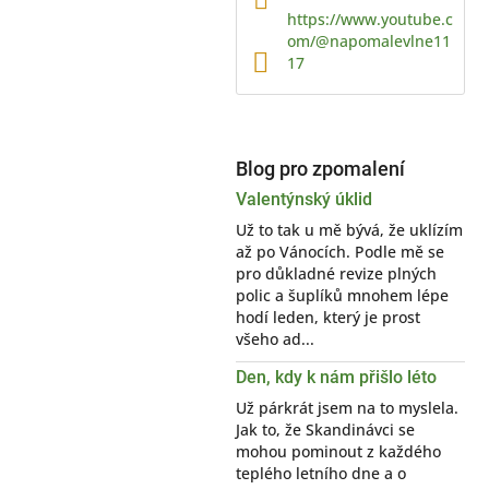
https://www.youtube.c
om/@napomalevlne11
17
Blog pro zpomalení
Valentýnský úklid
Už to tak u mě bývá, že uklízím
až po Vánocích. Podle mě se
pro důkladné revize plných
polic a šuplíků mnohem lépe
hodí leden, který je prost
všeho ad...
Den, kdy k nám přišlo léto
Už párkrát jsem na to myslela.
Jak to, že Skandinávci se
mohou pominout z každého
teplého letního dne a o