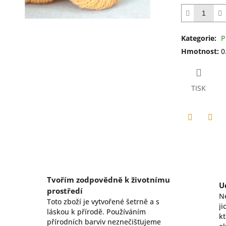
hvězdiček.
Kategorie
:
P
Hmotnost
:
0
TISK
Facebook
Twit
Tvořím zodpovědně k životnímu
U
prostředí
N
Toto zboží je vytvořené šetrně a s
ji
láskou k přírodě. Používáním
kt
přírodních barviv neznečišťujeme