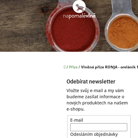
Přejít
na
obsah
Domů
/
Příze
/
Vlněná příze RONJA - oreláník 
P
o
Odebírat newsletter
s
Vložte svůj e-mail a my vám
t
budeme zasílat informace o
r
nových produktech na našem
a
e-shopu.
n
n
E-mail
í
p
Odesláním objednávky