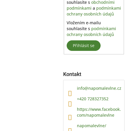
a
souhlasíte s
obchodními
podmínkami
a
podmínkami
n
ochrany osobních údajů
e
l
Vložením e-mailu
souhlasíte s
podmínkami
ochrany osobních údajů
Přihlásit se
Kontakt
info
@
napomalevlne.cz
+420 728327352
https://www.facebook.
com/napomalevlne
napomalevlne/