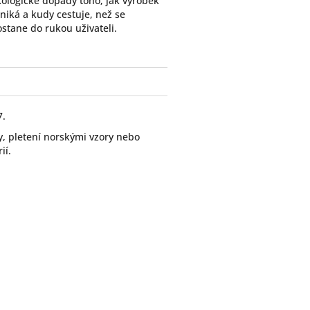
ologické dopady toho, jak výrobek
niká a kudy cestuje, než se
stane do rukou uživateli.
7.
, pletení norskými vzory nebo
ií.