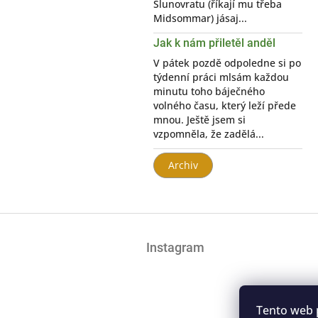
Slunovratu (říkají mu třeba
Midsommar) jásaj...
Jak k nám přiletěl anděl
V pátek pozdě odpoledne si po
týdenní práci mlsám každou
minutu toho báječného
volného času, který leží přede
mnou. Ještě jsem si
vzpomněla, že zadělá...
Archiv
Z
á
Instagram
p
a
t
í
Tento web 