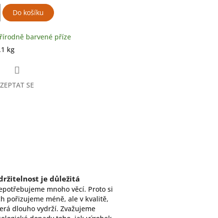
Do košíku
řírodně barvené příze
.1 kg
ZEPTAT SE
ter
držitelnost je důležitá
epotřebujeme mnoho věcí. Proto si
ch pořizujeme méně, ale v kvalitě,
erá dlouho vydrží. Zvažujeme