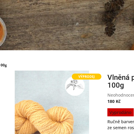
100g
Vlněná 
VÝPRODEJ
100g
Průměrné
Neohodnoce
hodnocení
180 Kč
produktu
Měrná
Vyprodáno
je
cena:
0,0
Ručně barven
z
ze semen rost
5