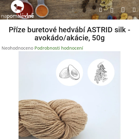
Přejít
Nák
Hledat
na
Přihlášen
obsah
koší
Příze buretové hedvábí ASTRID silk -
avokádo/akácie, 50g
Průměrné
Neohodnoceno
Podrobnosti hodnocení
hodnocení
produktu
je
0,0
z
5
hvězdiček.