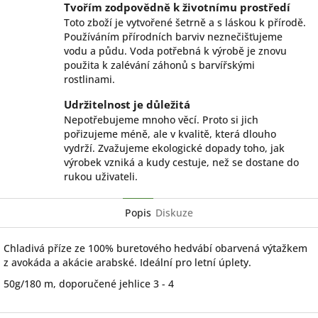
Tvořím zodpovědně k životnímu prostředí
Toto zboží je vytvořené šetrně a s láskou k přírodě.
Používáním přírodních barviv neznečišťujeme
vodu a půdu. Voda potřebná k výrobě je znovu
použita k zalévání záhonů s barvířskými
rostlinami.
Udržitelnost je důležitá
Nepotřebujeme mnoho věcí. Proto si jich
pořizujeme méně, ale v kvalitě, která dlouho
vydrží. Zvažujeme ekologické dopady toho, jak
výrobek vzniká a kudy cestuje, než se dostane do
rukou uživateli.
Popis
Diskuze
Chladivá příze ze 100% buretového hedvábí obarvená výtažkem
z avokáda a akácie arabské. Ideální pro letní úplety.
50g/180 m, doporučené jehlice 3 - 4