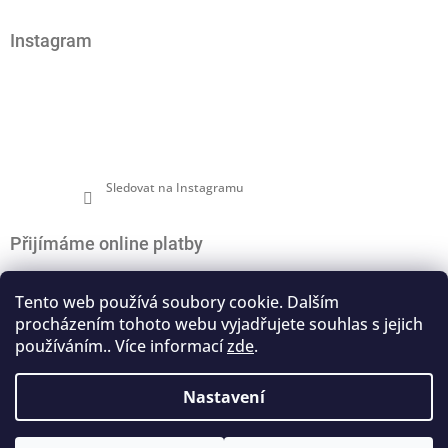
Z
á
Instagram
p
a
t
í
Sledovat na Instagramu
Přijímáme online platby
Tento web používá soubory cookie. Dalším
procházením tohoto webu vyjadřujete souhlas s jejich
používáním.. Více informací
zde
.
Nákupní košík
0
ks /
0 Kč
Nastavení