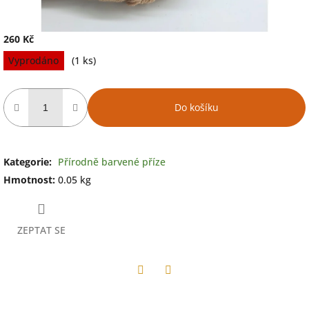
260 Kč
Měrná
Vyprodáno
(1 ks)
cena:
Do košíku
Kategorie
:
Přírodně barvené příze
Hmotnost
:
0.05 kg
ZEPTAT SE
Facebook
Twitter