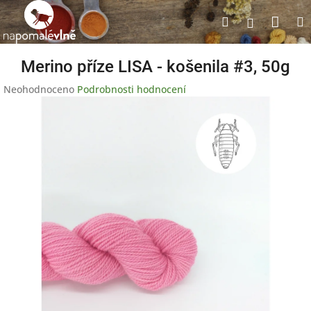
Přejít
Nák
Hledat
na
Přihlášen
obsah
koší
Merino příze LISA - košenila #3, 50g
Průměrné
Neohodnoceno
Podrobnosti hodnocení
hodnocení
produktu
je
0,0
z
5
hvězdiček.