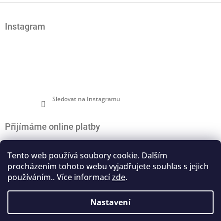
Z
á
Instagram
p
a
t
í
Sledovat na Instagramu
Přijímáme online platby
Tento web používá soubory cookie. Dalším
procházením tohoto webu vyjadřujete souhlas s jejich
používáním.. Více informací
zde
.
Nákupní košík
0
ks /
0 Kč
Nastavení