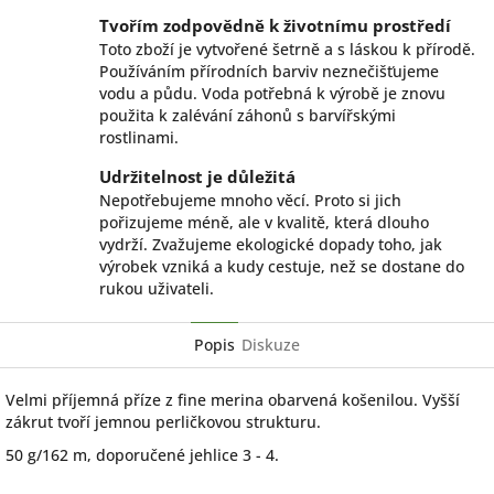
Tvořím zodpovědně k životnímu prostředí
Toto zboží je vytvořené šetrně a s láskou k přírodě.
Používáním přírodních barviv neznečišťujeme
vodu a půdu. Voda potřebná k výrobě je znovu
použita k zalévání záhonů s barvířskými
rostlinami.
Udržitelnost je důležitá
Nepotřebujeme mnoho věcí. Proto si jich
pořizujeme méně, ale v kvalitě, která dlouho
vydrží. Zvažujeme ekologické dopady toho, jak
výrobek vzniká a kudy cestuje, než se dostane do
rukou uživateli.
Popis
Diskuze
Velmi příjemná příze z fine merina obarvená košenilou. Vyšší
zákrut tvoří jemnou perličkovou strukturu.
50 g/162 m, doporučené jehlice 3 - 4.