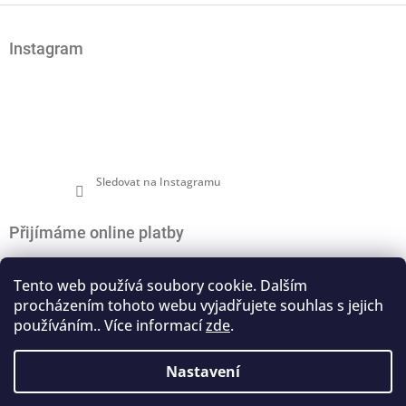
Z
á
Instagram
p
a
t
í
Sledovat na Instagramu
Přijímáme online platby
Tento web používá soubory cookie. Dalším
procházením tohoto webu vyjadřujete souhlas s jejich
používáním.. Více informací
zde
.
Nákupní košík
0
ks /
0 Kč
Nastavení