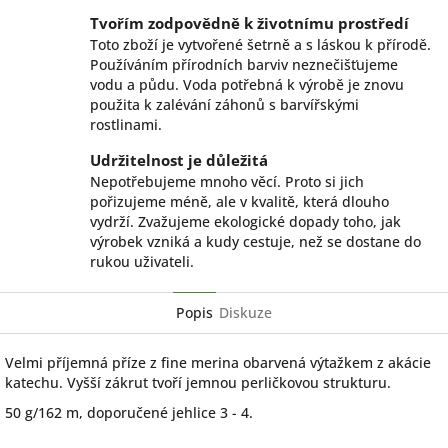
Tvořím zodpovědně k životnímu prostředí
Toto zboží je vytvořené šetrně a s láskou k přírodě.
Používáním přírodních barviv neznečišťujeme
vodu a půdu. Voda potřebná k výrobě je znovu
použita k zalévání záhonů s barvířskými
rostlinami.
Udržitelnost je důležitá
Nepotřebujeme mnoho věcí. Proto si jich
pořizujeme méně, ale v kvalitě, která dlouho
vydrží. Zvažujeme ekologické dopady toho, jak
výrobek vzniká a kudy cestuje, než se dostane do
rukou uživateli.
Popis
Diskuze
Velmi příjemná příze z fine merina obarvená výtažkem z akácie
katechu. Vyšší zákrut tvoří jemnou perličkovou strukturu.
50 g/162 m, doporučené jehlice 3 - 4.