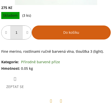
275 Kč
Měrná
Skladem
(3 ks)
cena:
Do košíku
Fine merino, rostlinami ručně barvená vlna, tloušťka 3 (light).
Kategorie
:
Přírodně barvené příze
Hmotnost
:
0.05 kg
ZEPTAT SE
Facebook
Twitter