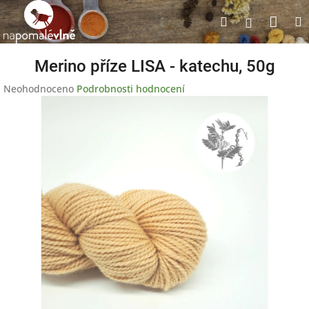
Přejít
Nák
Hledat
na
Přihlášen
obsah
koší
Merino příze LISA - katechu, 50g
Průměrné
Neohodnoceno
Podrobnosti hodnocení
hodnocení
produktu
je
0,0
z
5
hvězdiček.