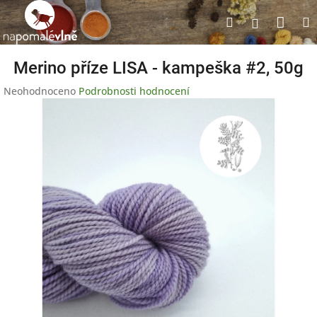
Přejít
Nák
Hledat
na
Přihlášen
obsah
koší
Merino příze LISA - kampeška #2, 50g
Průměrné
Neohodnoceno
Podrobnosti hodnocení
hodnocení
produktu
je
0,0
z
5
hvězdiček.