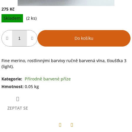
275 Kč
Měrná
Skladem
(2 ks)
cena:
Do košíku
Fine merino, rostlinnými barvivy ručně barvená vlna, tloušťka 3
(light).
Kategorie
:
Přírodně barvené příze
Hmotnost
:
0.05 kg
ZEPTAT SE