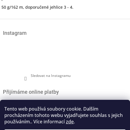
50 g/162 m, doporučené jehlice 3 - 4.
Z
á
Instagram
p
a
t
í
Sledovat na Instagramu
Přijímáme online platby
Tento web používá soubory cookie. Dalším
procházením tohoto webu vyjadřujete souhlas s jejich
používáním.. Více informací
zde
.
Nákupní košík