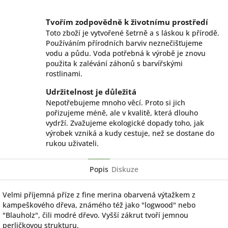
Facebook
Twitter
Tvořím zodpovědně k životnímu prostředí
Toto zboží je vytvořené šetrně a s láskou k přírodě.
Používáním přírodních barviv neznečišťujeme
vodu a půdu. Voda potřebná k výrobě je znovu
použita k zalévání záhonů s barvířskými
rostlinami.
Udržitelnost je důležitá
Nepotřebujeme mnoho věcí. Proto si jich
pořizujeme méně, ale v kvalitě, která dlouho
vydrží. Zvažujeme ekologické dopady toho, jak
výrobek vzniká a kudy cestuje, než se dostane do
rukou uživateli.
Popis
Diskuze
Velmi příjemná příze z fine merina obarvená výtažkem z
kampeškového dřeva, známého též jako "logwood" nebo
"Blauholz", čili modré dřevo. Vyšší zákrut tvoří jemnou
perličkovou strukturu.