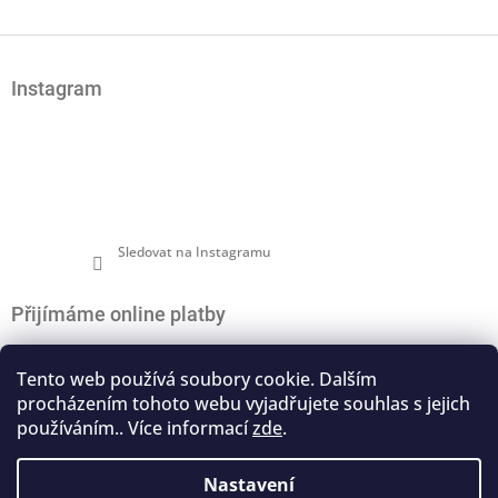
Z
á
Instagram
p
a
t
í
Sledovat na Instagramu
Přijímáme online platby
Tento web používá soubory cookie. Dalším
procházením tohoto webu vyjadřujete souhlas s jejich
používáním.. Více informací
zde
.
Nákupní košík
0
ks /
0 Kč
Nastavení