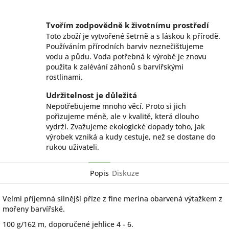
Facebook
Twitter
Tvořím zodpovědně k životnímu prostředí
Toto zboží je vytvořené šetrně a s láskou k přírodě.
Používáním přírodních barviv neznečišťujeme
vodu a půdu. Voda potřebná k výrobě je znovu
použita k zalévání záhonů s barvířskými
rostlinami.
Udržitelnost je důležitá
Nepotřebujeme mnoho věcí. Proto si jich
pořizujeme méně, ale v kvalitě, která dlouho
vydrží. Zvažujeme ekologické dopady toho, jak
výrobek vzniká a kudy cestuje, než se dostane do
rukou uživateli.
Popis
Diskuze
Velmi příjemná silnější příze z fine merina obarvená výtažkem z
mořeny barvířské.
100 g/162 m, doporučené jehlice 4 - 6.