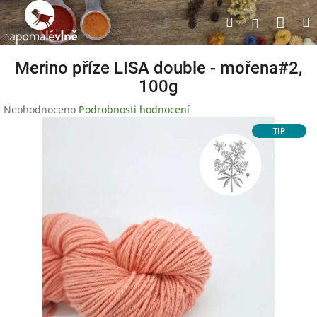
Přejít
Nák
Hledat
na
Přihlášen
obsah
koší
Merino příze LISA double - mořena#2,
100g
Průměrné
Neohodnoceno
Podrobnosti hodnocení
hodnocení
TIP
produktu
je
0,0
z
5
hvězdiček.