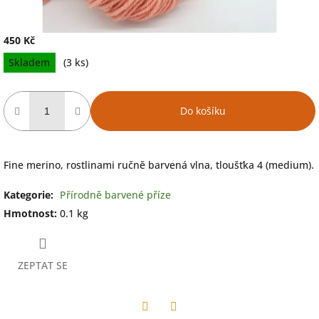
450 Kč
Měrná
Skladem
(3 ks)
cena:
Do košíku
Fine merino, rostlinami ručně barvená vlna, tloušťka 4 (medium).
Kategorie
:
Přírodně barvené příze
Hmotnost
:
0.1 kg
ZEPTAT SE